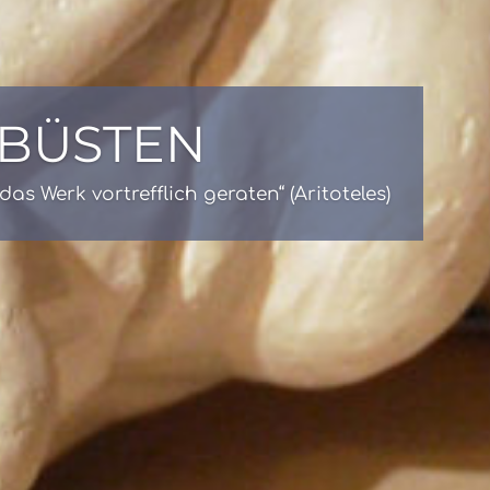
KULPTUREN
die Spaß hat“ (Albert Einstein)